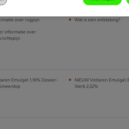
ormatie over rugpijn
Wat is een ontsteking?
r informatie over
richtspijn
taren Emulgel 1,16% Doseer-
NIEUW Voltaren Emulgel E
 Smeerdop
Sterk 2,32%