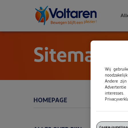
All
Sitemap
Wij gebruik
noodzakelij
Andere zijn
Advertentie
interesse
HOMEPAGE
Privacyverkla
Cookie-instellin