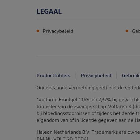
LEGAAL
Privacybeleid
Geb
Productfolders
Privacybeleid
Gebruik
Onderstaande vermelding geeft niet de volledig
*Voltaren Emulgel 1,16% en 2,32% bij gewricht
trimester van de zwangerschap. Voltaren K (di
bij bloedingsstoornissen of tijdens het derde 
eigendom van of in licentie gegeven aan de H
Haleon Netherlands B.V. Trademarks are owned 
PM-NL-VOLT-20-00041