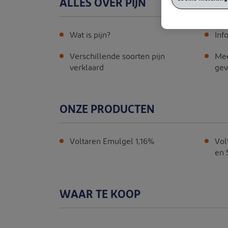
ALLES OVER PIJN
Wat is pijn?
Inf
Verschillende soorten pijn
Mee
verklaard
gew
ONZE PRODUCTEN
Voltaren Emulgel 1,16%
Vol
en
WAAR TE KOOP